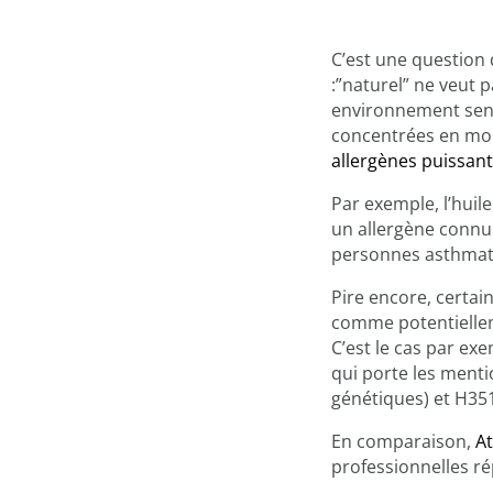
C’est une question
:”naturel” ne veut 
environnement sen
concentrées en molé
allergènes puissant
Par exemple, l’huil
un allergène connu 
personnes asthmati
Pire encore, certai
comme potentielle
C’est le cas par exe
qui porte les ment
génétiques) et H351
En comparaison,
A
professionnelles ré