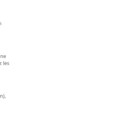
n
ène
z les
n),