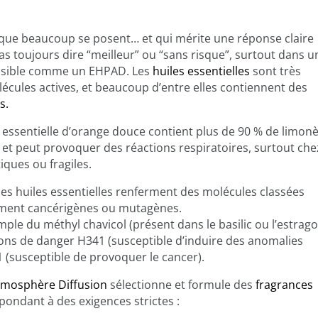
 que beaucoup se posent… et qui mérite une réponse claire
pas toujours dire “meilleur” ou “sans risque”, surtout dans u
sible comme un EHPAD. Les
huiles essentielles
sont très
cules actives, et beaucoup d’entre elles contiennent des
s.
e essentielle d’orange douce contient plus de 90 % de limon
et peut provoquer des réactions respiratoires, surtout che
ques ou fragiles.
nes huiles essentielles renferment des molécules classées
ment cancérigènes ou mutagènes.
mple du méthyl chavicol (présent dans le basilic ou l’estrago
ions de danger H341 (susceptible d’induire des anomalies
 (susceptible de provoquer le cancer).
tmosphère Diffusion
sélectionne et formule des
fragrances
pondant à des exigences strictes :