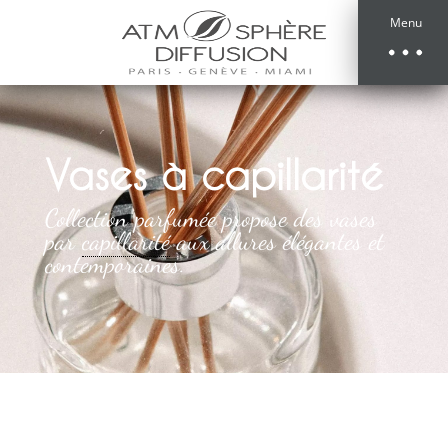
Menu
Vases à capillarité
Collection parfumée propose des vases
par
capillarité
aux allures élégantes et
contemporaines.