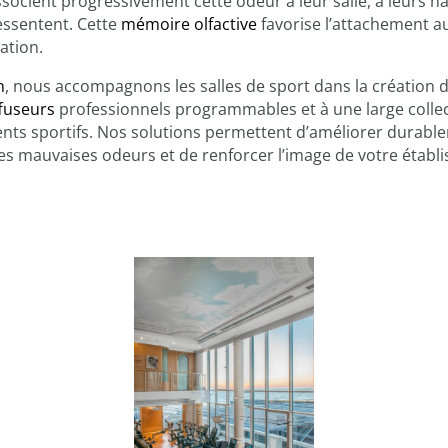
socient progressivement cette odeur à leur salle, à leurs h
ressentent. Cette
mémoire olfactive
favorise l’attachement au 
ation.
n
, nous accompagnons les salles de sport dans la création 
ffuseurs
professionnels programmables et à une large collec
ts sportifs. Nos solutions permettent d’améliorer durable
es mauvaises odeurs et de renforcer l’image de votre établ