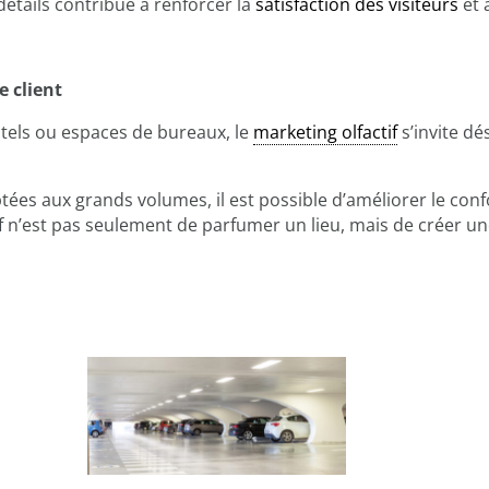
détails contribue à renforcer la
satisfaction des visiteurs
et à
e client
els ou espaces de bureaux, le
marketing olfactif
s’invite d
tées aux grands volumes, il est possible d’améliorer le conf
tif n’est pas seulement de parfumer un lieu, mais de créer 